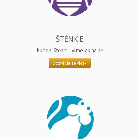
ŠTĚNICE
hubení štěnic – víme jak na ně
dozvědět se více»