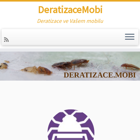
DeratizaceMobi
Deratizace ve Vašem mobilu
Skip
to
content