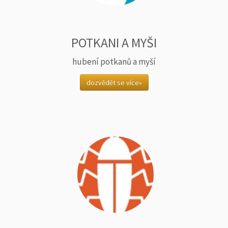
POTKANI A MYŠI
hubení potkanů a myší
dozvědět se více»