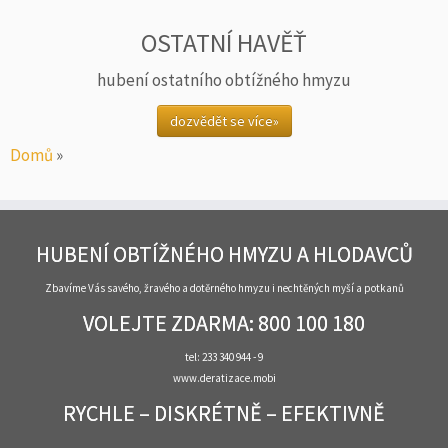
OSTATNÍ HAVĚŤ
hubení ostatního obtížného hmyzu
dozvědět se více»
Domů
»
HUBENÍ OBTÍŽNÉHO HMYZU A HLODAVCŮ
Zbavíme Vás savého, žravého a dotěrného hmyzu i nechtěných myší a potkanů
VOLEJTE ZDARMA: 800 100 180
tel: 233 340 944 - 9
www.deratizace.mobi
RYCHLE – DISKRÉTNĚ – EFEKTIVNĚ